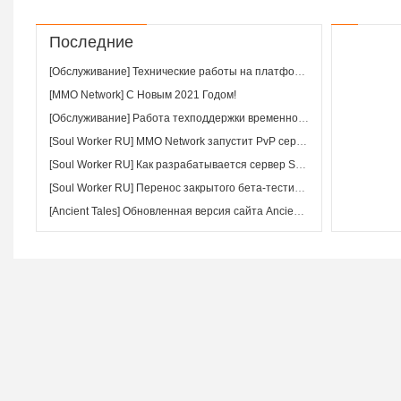
Последние
[Обслуживание] Технические работы на платформе MMO Network
[MMO Network] С Новым 2021 Годом!
[Обслуживание] Работа техподдержки временно приостановлена для обновления сервиса
[Soul Worker RU] MMO Network запустит PvP сервер по игре «Фантазиум: Войны фракций»
[Soul Worker RU] Как разрабатывается сервер Soul Worker на примере комнаты
[Soul Worker RU] Перенос закрытого бета-тестирования Soul Worker RU на 2020 год
[Ancient Tales] Обновленная версия сайта Ancient Tales